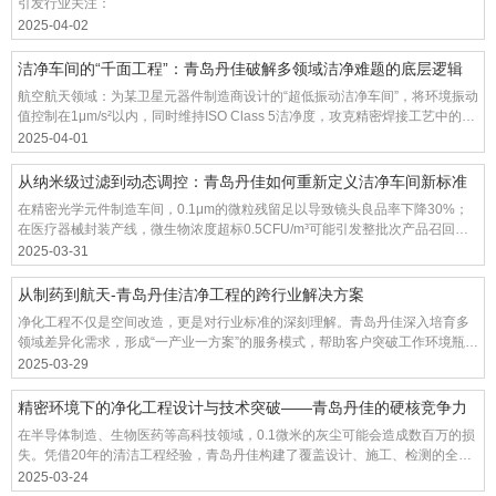
引发行业关注：
2025-04-02
洁净车间的“千面工程”：青岛丹佳破解多领域洁净难题的底层逻辑
航空航天领域‌：为某卫星元器件制造商设计的“超低振动洁净车间”，将环境振动
值控制在1μm/s²以内，同时维持ISO Class 5洁净度，攻克精密焊接工艺中的微
粒干扰难题。
2025-04-01
从纳米级过滤到动态调控：青岛丹佳如何重新定义洁净车间新标准
在精密光学元件制造车间，0.1μm的微粒残留足以导致镜头良品率下降30%；
在医疗器械封装产线，微生物浓度超标0.5CFU/m³可能引发整批次产品召回。
青岛丹佳自主研发的“动态气流模拟系统（DAFSS）”，正为不同行业提供定制
2025-03-31
化洁净车间解决方案。
从制药到航天-青岛丹佳洁净工程的跨行业解决方案
净化工程不仅是空间改造，更是对行业标准的深刻理解。青岛丹佳深入培育多
领域差异化需求，形成“一产业一方案”的服务模式，帮助客户突破工作环境瓶
颈。
2025-03-29
精密环境下的净化工程设计与技术突破——青岛丹佳的硬核竞争力
在半导体制造、生物医药等高科技领域，0.1微米的灰尘可能会造成数百万的损
失。凭借20年的清洁工程经验，青岛丹佳构建了覆盖设计、施工、检测的全链
条服务体系，以“微米控制”技术为核心，为精密行业提供可靠的环保。
2025-03-24