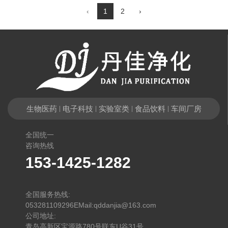
‹
1
2
›
生物医药
电子科技
实验室类
食品饮料
车间厂房
|
|
|
|
全国统一
咨询热线
153-1425-1282
全国服务热线:
053281109296EMail:qddanjia@163.com
公司地址:
青岛高新区宝源路780号联东U谷31号