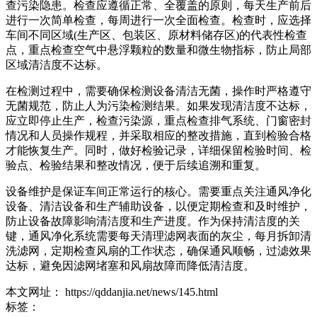
查污染隐患。检查应遵循正常、全覆盖的原则，每天生产前后
进行一次简单检查，每周进行一次全面检查。检查时，应选择
车间不同区域(生产区、包装区、原材料储存区)的代表性检查
点，重点检查空气中悬浮颗粒的数量和微生物指标，防止局部
区域清洁度不达标。
在检测过程中，需要确保检测设备清洁无菌，操作时严格遵守
无菌规范，防止人为污染检测结果。如果发现清洁度不达标，
应立即停止生产，检查污染源，重点检查排气系统、门窗密封
情况和人员操作规程，并采取相应的整改措施，直到检验合格
才能恢复生产。同时，做好检验记录，详细保留检验时间、检
验点、检验结果和整改情况，便于后续追溯和重复。
设备维护是保证车间正常运行的核心。需要重点关注通风净化
设备、清洁设备和生产辅助设备，以便定期检查和及时维护，
防止设备故障影响清洁度和生产进度。作为保持清洁度的关
键，通风净化系统需要每天清理滤网表面的灰尘，每月拆卸清
洗滤网，定期检查风扇的工作状态，确保通风顺畅，过滤效果
达标，避免因滤网堵塞和风扇故障而降低清洁度。
本文网址： https://qddanjia.net/news/145.html
标签：