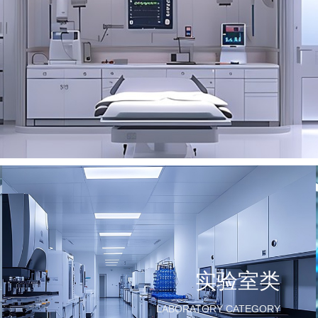
实验室类
LABORATORY CATEGORY