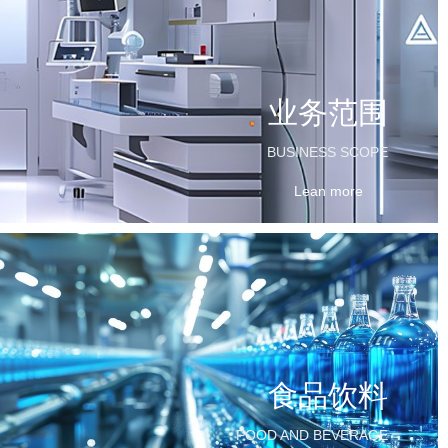
业务范围
BUSINESS SCOPE
Lean more
食品饮料
FOOD AND BEVERAGE